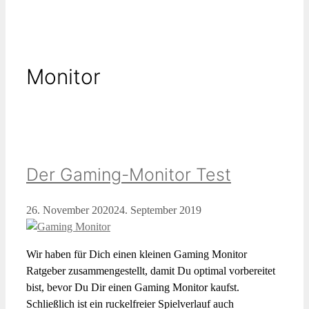
Monitor
Der Gaming-Monitor Test
26. November 2020
24. September 2019
Wir haben für Dich einen kleinen Gaming Monitor
Ratgeber zusammengestellt, damit Du optimal vorbereitet
bist, bevor Du Dir einen Gaming Monitor kaufst.
Schließlich ist ein ruckelfreier Spielverlauf auch